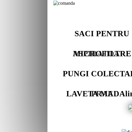
SACI PENTRU
ASPIRATOARE
MICROFILTRE
PUNGI COLECTA
LAVETA MADAli
PRAF