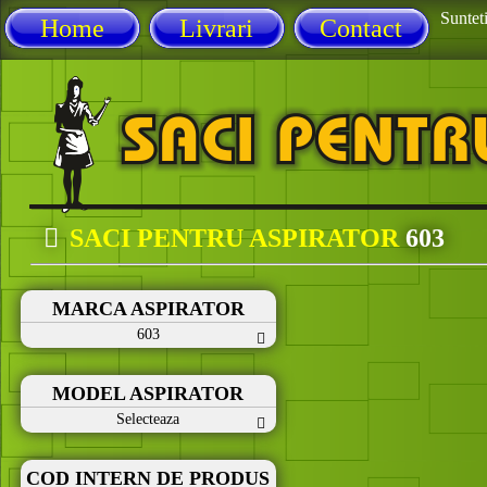
Sunteti
Home
Livrari
Contact
SACI PENTRU ASPIRATOR
603
MARCA ASPIRATOR
603
MODEL ASPIRATOR
Selecteaza
COD INTERN DE PRODUS