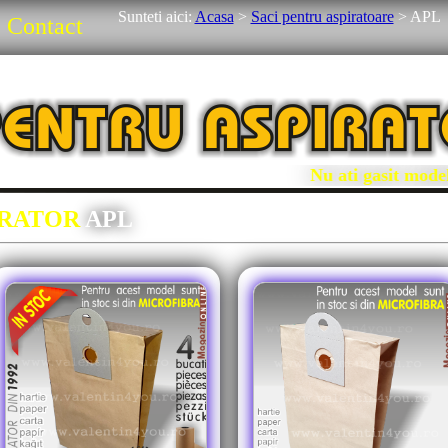
Sunteti aici:
Acasa
>
Saci pentru aspiratoare
>
APL
Contact
Nu ati gasit modelu
IRATOR
APL