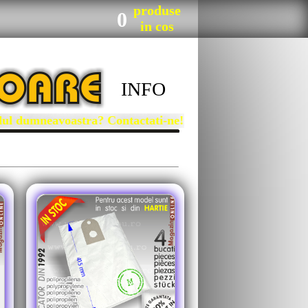
produse
0
in cos
INFO
l dumneavoastra? Contactati-ne!