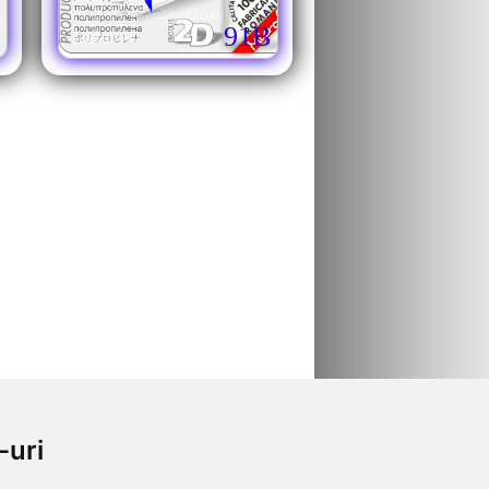
91B
-uri